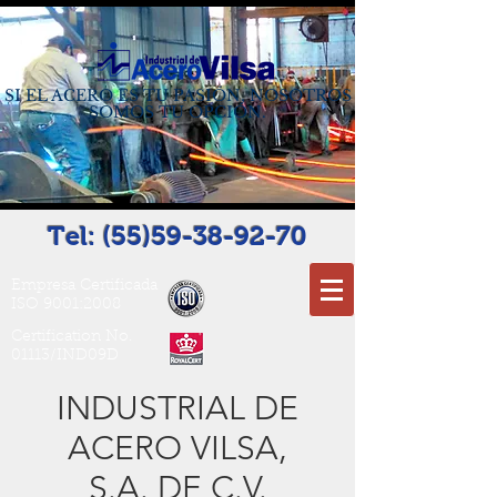
SI EL ACERO ES TU PASIÓN, NOSOTROS
SOMOS TU OPCIÓN.
Tel:
(55)59-38-92-70
Empresa Certificada
ISO 9001:2008
Certification No.
01113/IND09D
INDUSTRIAL DE
ACERO VILSA,
S.A. DE C.V.