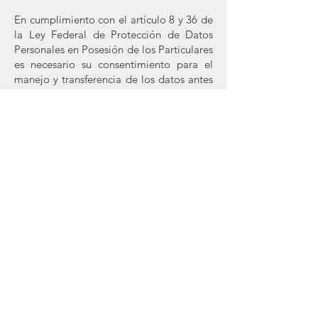
En cumplimiento con el artículo 8 y 36 de
la Ley Federal de Protección de Datos
Personales en Posesión de los Particulares
es necesario su consentimiento para el
manejo y transferencia de los datos antes
descritos.
PLAZOS DE CONSERVACION
INDUSTRIAL DE ACERO VILSA S.A. de
C.V. procederá a cancelar y efectuar la
supresión previo bloqueo de los datos
personales una vez que cumplan con la
finalidad que justificó su tratamiento,
haciéndole llegar la información
pertinente mediante los mecanismos
provistos por la administración.
La cancelación de datos personales no
será realizada cuando le sean aplicables